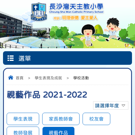
選單
Google
首頁
圖書館
信仰天地
Classroom
首頁
>
學生表現及成就
>
學校活動
視藝作品 2021-2022
請選擇年度
學生表現
家長教師會
校友會
教師發展
視藝作品